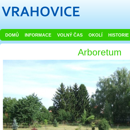
DOMŮ
INFORMACE
VOLNÝ ČAS
OKOLÍ
HISTORIE
Arboretum