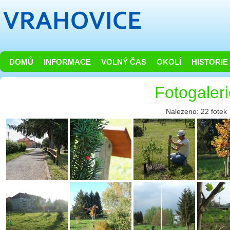
DOMŮ
INFORMACE
VOLNÝ ČAS
OKOLÍ
HISTORIE
Fotogaler
Nalezeno: 22 fotek