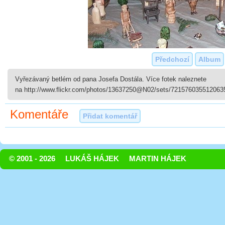
Předchozí
Album
Vyřezávaný betlém od pana Josefa Dostála. Více fotek naleznete
na http://www.flickr.com/photos/13637250@N02/sets/7215760355120635
Komentáře
Přidat komentář
© 2001 - 2026
LUKÁŠ HÁJEK
MARTIN HÁJEK