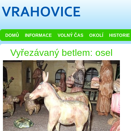
DOMŮ
INFORMACE
VOLNÝ ČAS
OKOLÍ
HISTORIE
Vyřezávaný betlem: osel