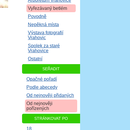
Arboretum Vrahovice
Vyřezávaný betlém
Povodně
Nepěkná místa
Výstava fotografií
Vrahovic
Spolek za staré
Vrahovice
Ostatní
SEŘADIT
Opačné pořadí
Podle abecedy
Od nejnověji přidaných
Od nejnověji
pořízených
STRÁNKOVAT PO
18