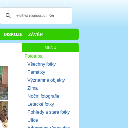
DISKUZE
ZÁVĚR
MENU
Fotoalba
Všechny fotky
Památky
Významné objekty
Zima
Noční fotografie
Letecké fotky
Pohledy a staré fotky
Ulice