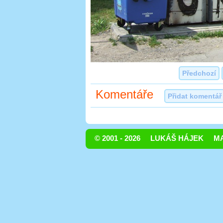
Předchozí
Komentáře
Přidat komentář
© 2001 - 2026
LUKÁŠ HÁJEK
MA