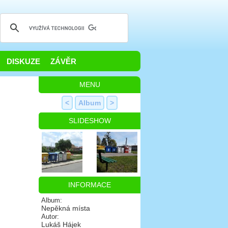
DISKUZE
ZÁVĚR
MENU
<
Album
>
SLIDESHOW
INFORMACE
Album:
Nepěkná místa
Autor:
Lukáš Hájek