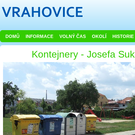
DOMŮ
INFORMACE
VOLNÝ ČAS
OKOLÍ
HISTORIE
Kontejnery - Josefa Su