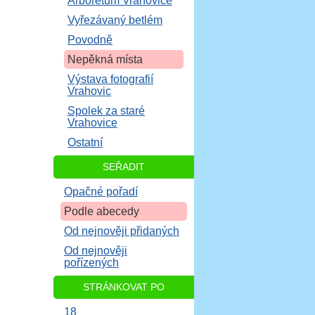
Arboretum Vrahovice
Vyřezávaný betlém
Povodně
Nepěkná místa
Výstava fotografií
Vrahovic
Spolek za staré
Vrahovice
Ostatní
SEŘADIT
Opačné pořadí
Podle abecedy
Od nejnověji přidaných
Od nejnověji
pořízených
STRÁNKOVAT PO
18