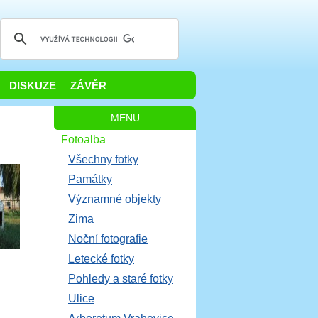
DISKUZE
ZÁVĚR
MENU
Fotoalba
Všechny fotky
Památky
Významné objekty
Zima
Noční fotografie
Letecké fotky
Pohledy a staré fotky
Ulice