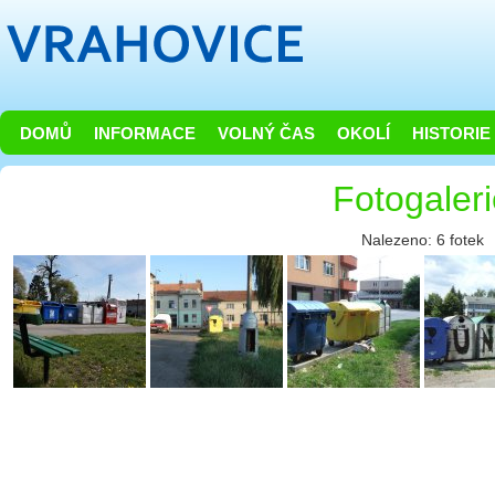
DOMŮ
INFORMACE
VOLNÝ ČAS
OKOLÍ
HISTORIE
Fotogaler
Nalezeno: 6 fotek