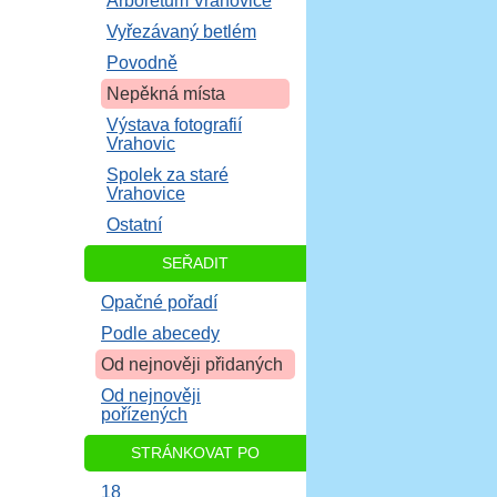
Arboretum Vrahovice
Vyřezávaný betlém
Povodně
Nepěkná místa
Výstava fotografií
Vrahovic
Spolek za staré
Vrahovice
Ostatní
SEŘADIT
Opačné pořadí
Podle abecedy
Od nejnověji přidaných
Od nejnověji
pořízených
STRÁNKOVAT PO
18