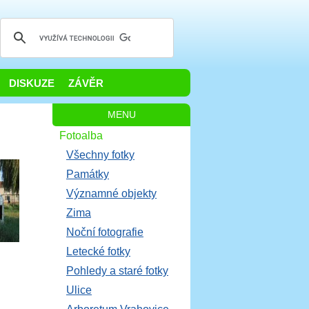
DISKUZE
ZÁVĚR
MENU
Fotoalba
Všechny fotky
Památky
Významné objekty
Zima
Noční fotografie
Letecké fotky
Pohledy a staré fotky
Ulice