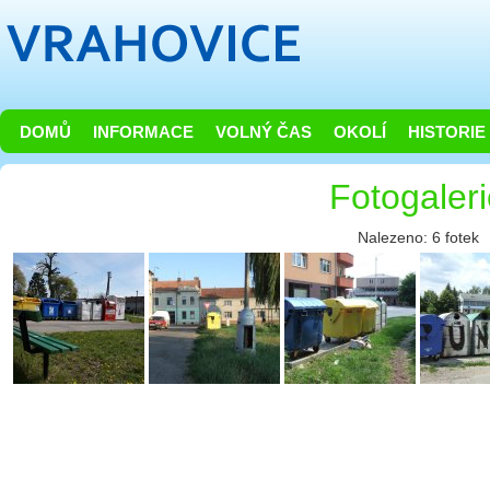
DOMŮ
INFORMACE
VOLNÝ ČAS
OKOLÍ
HISTORIE
Fotogaler
Nalezeno: 6 fotek