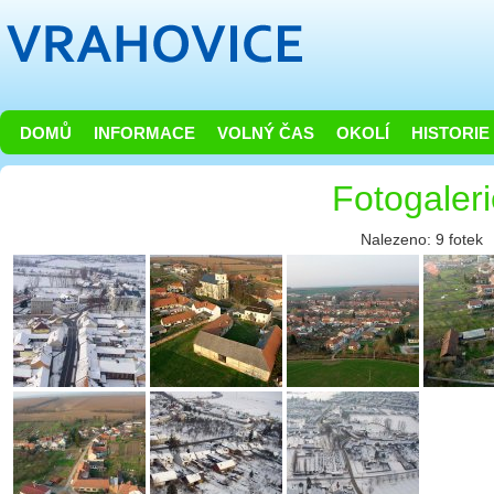
DOMŮ
INFORMACE
VOLNÝ ČAS
OKOLÍ
HISTORIE
Fotogaler
Nalezeno: 9 fotek