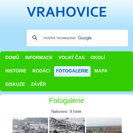
DOMŮ
INFORMACE
VOLNÝ ČAS
OKOLÍ
HISTORIE
RODÁCI
FOTOGALERIE
MAPA
DISKUZE
ZÁVĚR
Fotogalerie
Nalezeno: 9 fotek