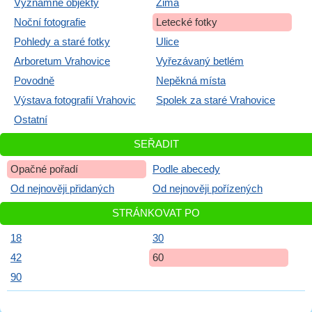
Významné objekty
Zima
Noční fotografie
Letecké fotky
Pohledy a staré fotky
Ulice
Arboretum Vrahovice
Vyřezávaný betlém
Povodně
Nepěkná místa
Výstava fotografií Vrahovic
Spolek za staré Vrahovice
Ostatní
SEŘADIT
Opačné pořadí
Podle abecedy
Od nejnověji přidaných
Od nejnověji pořízených
STRÁNKOVAT PO
18
30
42
60
90