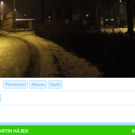
Předchozí
Album
Další
RTIN HÁJEK