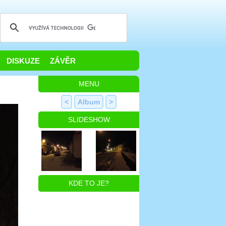
DISKUZE
ZÁVĚR
MENU
<
Album
>
SLIDESHOW
KDE TO JE?