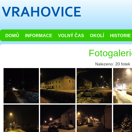
DOMŮ
INFORMACE
VOLNÝ ČAS
OKOLÍ
HISTORIE
Fotogaler
Nalezeno: 20 fotek