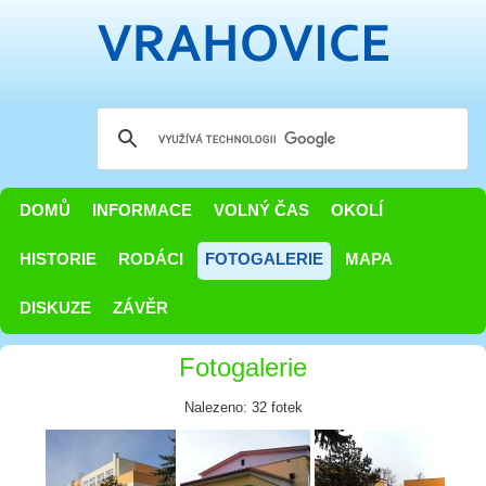
DOMŮ
INFORMACE
VOLNÝ ČAS
OKOLÍ
HISTORIE
RODÁCI
FOTOGALERIE
MAPA
DISKUZE
ZÁVĚR
Fotogalerie
Nalezeno: 32 fotek