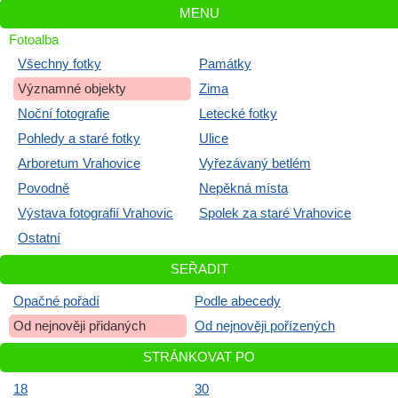
MENU
Fotoalba
Všechny fotky
Památky
Významné objekty
Zima
Noční fotografie
Letecké fotky
Pohledy a staré fotky
Ulice
Arboretum Vrahovice
Vyřezávaný betlém
Povodně
Nepěkná místa
Výstava fotografií Vrahovic
Spolek za staré Vrahovice
Ostatní
SEŘADIT
Opačné pořadí
Podle abecedy
Od nejnověji přidaných
Od nejnověji pořízených
STRÁNKOVAT PO
18
30