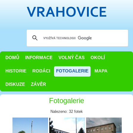
DOMŮ
INFORMACE
VOLNÝ ČAS
OKOLÍ
HISTORIE
RODÁCI
FOTOGALERIE
MAPA
DISKUZE
ZÁVĚR
Fotogalerie
Nalezeno: 32 fotek