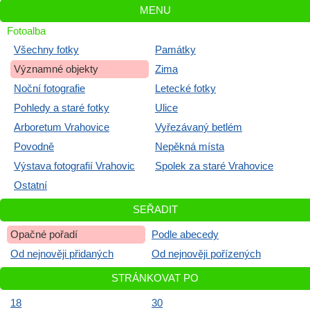
MENU
Fotoalba
Všechny fotky
Památky
Významné objekty
Zima
Noční fotografie
Letecké fotky
Pohledy a staré fotky
Ulice
Arboretum Vrahovice
Vyřezávaný betlém
Povodně
Nepěkná místa
Výstava fotografií Vrahovic
Spolek za staré Vrahovice
Ostatní
SEŘADIT
Opačné pořadí
Podle abecedy
Od nejnověji přidaných
Od nejnověji pořízených
STRÁNKOVAT PO
18
30