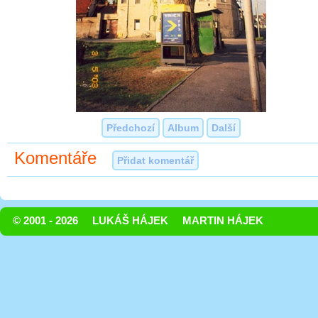
Předchozí
Album
Další
Komentáře
Přidat komentář
© 2001 - 2026
LUKÁŠ HÁJEK
MARTIN HÁJEK