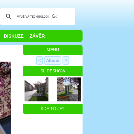
DISKUZE
ZÁVĚR
MENU
<
Album
>
SLIDESHOW
KDE TO JE?