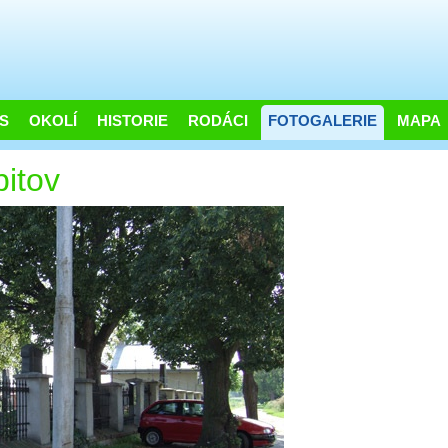
S
OKOLÍ
HISTORIE
RODÁCI
FOTOGALERIE
MAPA
bitov