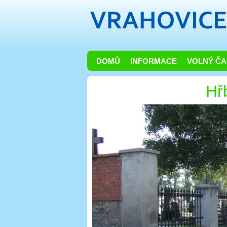
DOMŮ
INFORMACE
VOLNÝ ČA
Hř