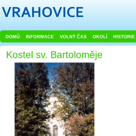
DOMŮ
INFORMACE
VOLNÝ ČAS
OKOLÍ
HISTORIE
Kostel sv. Bartoloměje