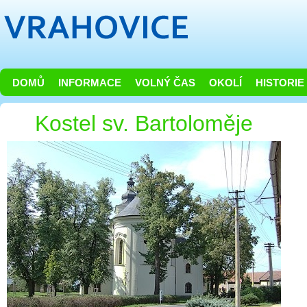
DOMŮ
INFORMACE
VOLNÝ ČAS
OKOLÍ
HISTORIE
Kostel sv. Bartoloměje