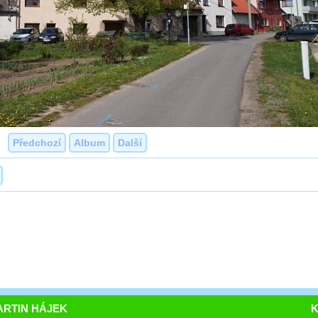
Předchozí
Album
Další
RTIN HÁJEK