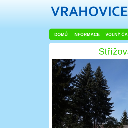
DOMŮ
INFORMACE
VOLNÝ ČA
Střížov