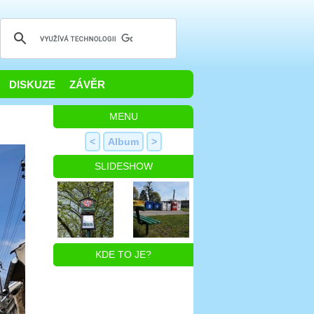
DISKUZE
ZÁVĚR
MENU
<
Album
>
SLIDESHOW
KDE TO JE?