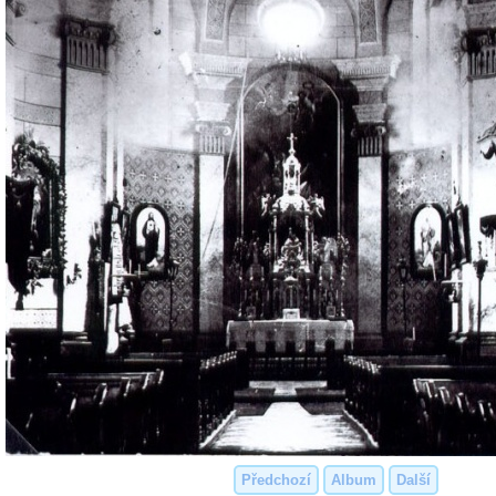
Předchozí
Album
Další