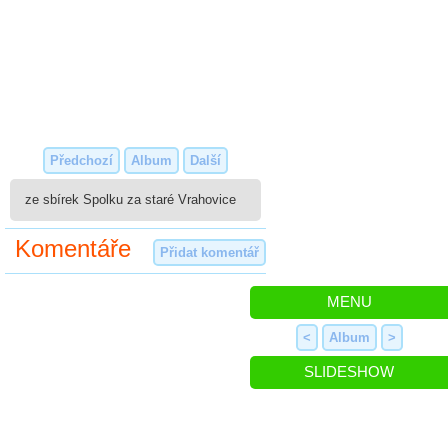
Předchozí
Album
Další
ze sbírek Spolku za staré Vrahovice
Komentáře
Přidat komentář
MENU
<
Album
>
SLIDESHOW