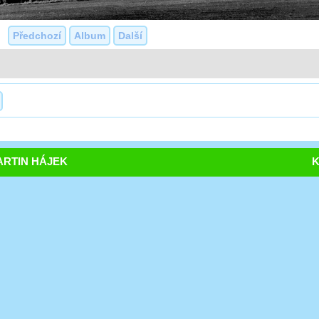
Předchozí
Album
Další
RTIN HÁJEK