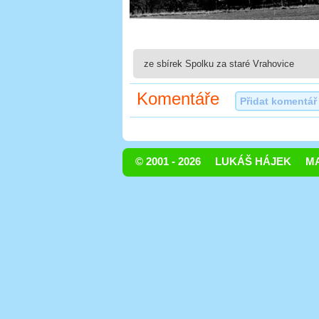
ze sbírek Spolku za staré Vrahovice
Komentáře
Přidat komentář
© 2001 - 2026
LUKÁŠ HÁJEK
MA