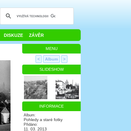
DISKUZE
ZÁVĚR
MENU
<
Album
>
SLIDESHOW
INFORMACE
Album:
Pohledy a staré fotky
Přidáno:
11. 03. 2013