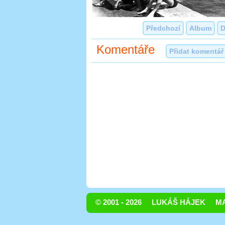
Předchozí
Album
D
Komentáře
Přidat komentář
© 2001 - 2026
LUKÁŠ HÁJEK
MA