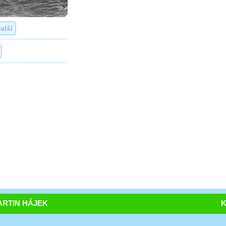
alší
RTIN HÁJEK