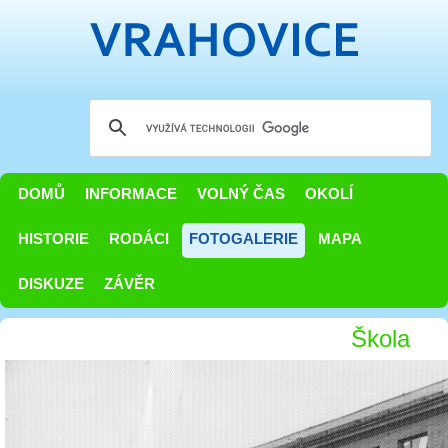
DOMŮ
INFORMACE
VOLNÝ ČAS
OKOLÍ
HISTORIE
RODÁCI
FOTOGALERIE
MAPA
DISKUZE
ZÁVĚR
Škola