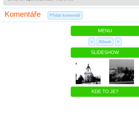
Komentáře
Přidat komentář
MENU
<
Album
>
SLIDESHOW
KDE TO JE?