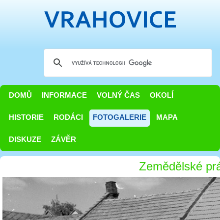
DOMŮ
INFORMACE
VOLNÝ ČAS
OKOLÍ
HISTORIE
RODÁCI
FOTOGALERIE
MAPA
DISKUZE
ZÁVĚR
Zemědělské pr