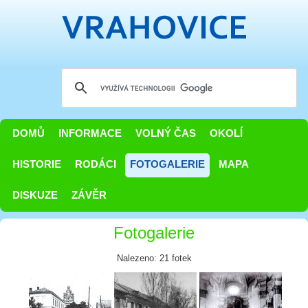
DOMŮ
INFORMACE
VOLNÝ ČAS
OKOLÍ
HISTORIE
RODÁCI
FOTOGALERIE
MAPA
DISKUZE
ZÁVĚR
Fotogalerie
Nalezeno: 21 fotek