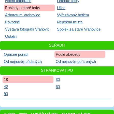
Noční fotografie
Letecké fotky
Pohledy a staré fotky
Ulice
Arboretum Vrahovice
Vyřezávaný betlém
Povodně
Nepěkná místa
Výstava fotografií Vrahovic
Spolek za staré Vrahovice
Ostatní
SEŘADIT
Opačné pořadí
Podle abecedy
Od nejnověji přidaných
Od nejnověji pořízených
STRÁNKOVAT PO
18
30
42
60
90