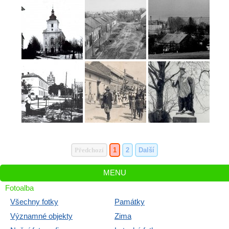
Předchozí
1
2
Další
MENU
Fotoalba
Všechny fotky
Památky
Významné objekty
Zima