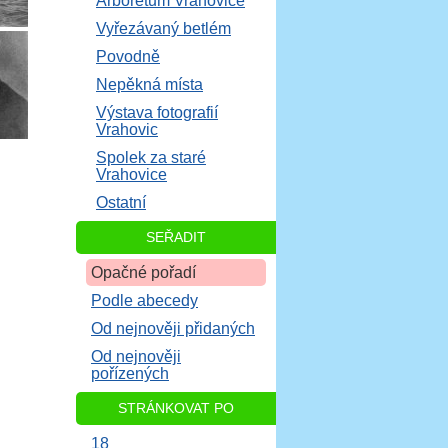
Arboretum Vrahovice
Vyřezávaný betlém
Povodně
Nepěkná místa
Výstava fotografií
Vrahovic
Spolek za staré
Vrahovice
Ostatní
SEŘADIT
Opačné pořadí
Podle abecedy
Od nejnověji přidaných
Od nejnověji
pořízených
STRÁNKOVAT PO
18