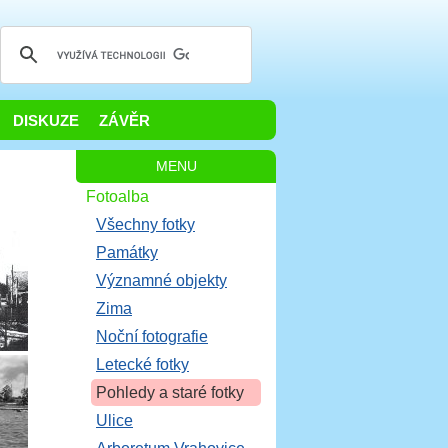
DISKUZE
ZÁVĚR
MENU
Fotoalba
Všechny fotky
Památky
Významné objekty
Zima
Noční fotografie
Letecké fotky
Pohledy a staré fotky
Ulice