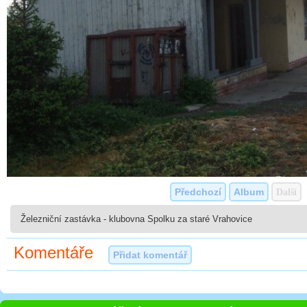
Předchozí
Album
Další
Železniční zastávka - klubovna Spolku za staré Vrahovice
Komentáře
Přidat komentář