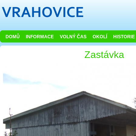
DOMŮ
INFORMACE
VOLNÝ ČAS
OKOLÍ
HISTORIE
Zastávka