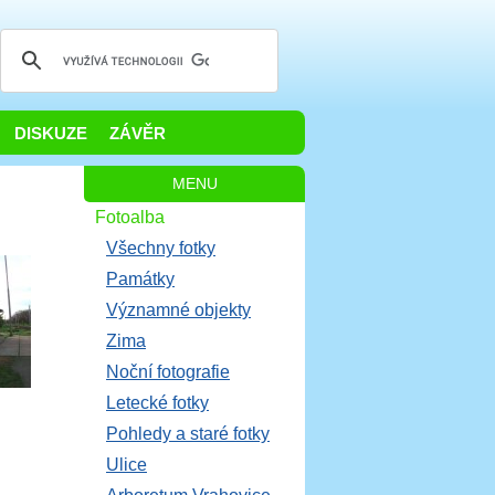
DISKUZE
ZÁVĚR
MENU
Fotoalba
Všechny fotky
Památky
Významné objekty
Zima
Noční fotografie
Letecké fotky
Pohledy a staré fotky
Ulice