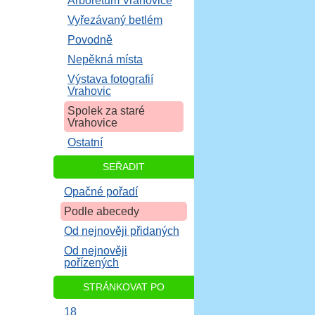
Arboretum Vrahovice
Vyřezávaný betlém
Povodně
Nepěkná místa
Výstava fotografií
Vrahovic
Spolek za staré
Vrahovice
Ostatní
SEŘADIT
Opačné pořadí
Podle abecedy
Od nejnověji přidaných
Od nejnověji
pořízených
STRÁNKOVAT PO
18