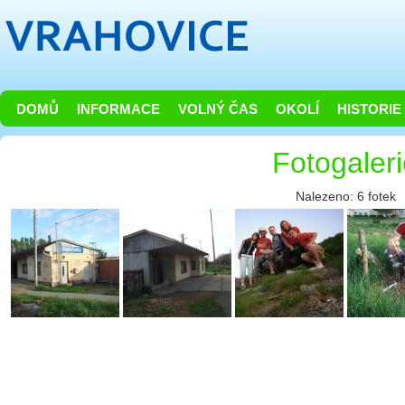
DOMŮ
INFORMACE
VOLNÝ ČAS
OKOLÍ
HISTORIE
Fotogaler
Nalezeno: 6 fotek