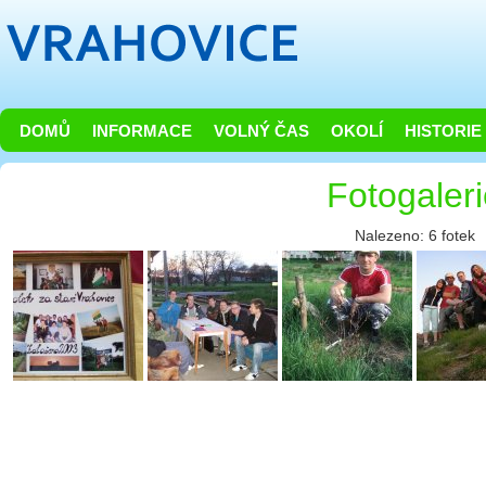
DOMŮ
INFORMACE
VOLNÝ ČAS
OKOLÍ
HISTORIE
Fotogaler
Nalezeno: 6 fotek