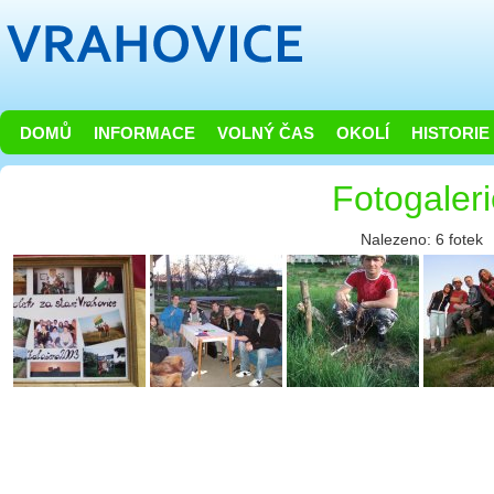
DOMŮ
INFORMACE
VOLNÝ ČAS
OKOLÍ
HISTORIE
Fotogaler
Nalezeno: 6 fotek