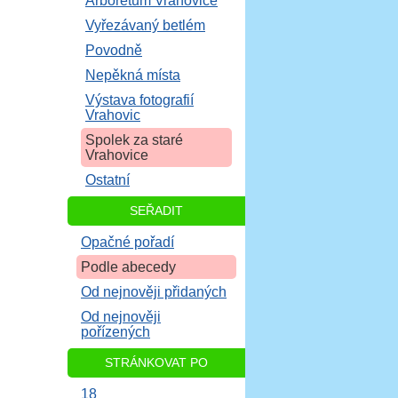
Arboretum Vrahovice
Vyřezávaný betlém
Povodně
Nepěkná místa
Výstava fotografií
Vrahovic
Spolek za staré
Vrahovice
Ostatní
SEŘADIT
Opačné pořadí
Podle abecedy
Od nejnověji přidaných
Od nejnověji
pořízených
STRÁNKOVAT PO
18