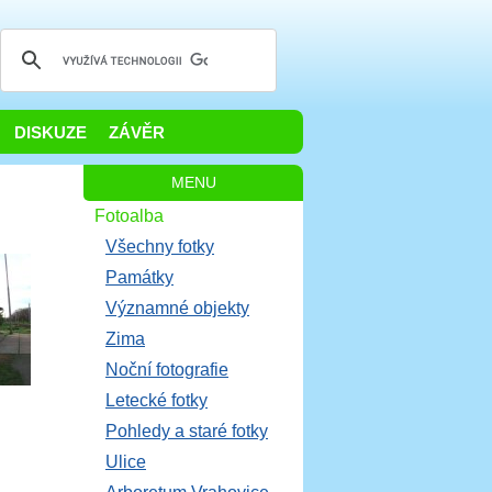
DISKUZE
ZÁVĚR
MENU
Fotoalba
Všechny fotky
Památky
Významné objekty
Zima
Noční fotografie
Letecké fotky
Pohledy a staré fotky
Ulice