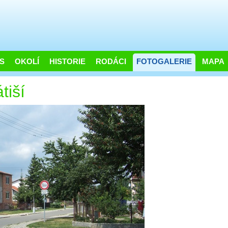
S
OKOLÍ
HISTORIE
RODÁCI
FOTOGALERIE
MAPA
tiší