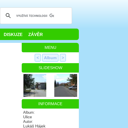
DISKUZE
ZÁVĚR
MENU
<
Album
>
SLIDESHOW
INFORMACE
Album:
Ulice
Autor:
Lukáš Hájek