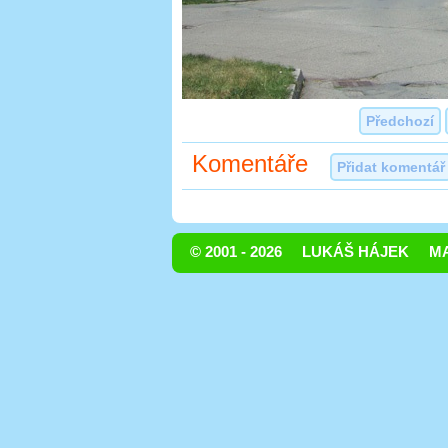
Předchozí
Komentáře
Přidat komentář
© 2001 - 2026
LUKÁŠ HÁJEK
MA