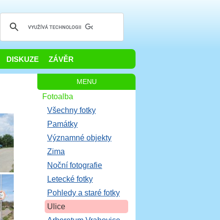
DISKUZE
ZÁVĚR
MENU
Fotoalba
Všechny fotky
Památky
Významné objekty
Zima
Noční fotografie
Letecké fotky
Pohledy a staré fotky
Ulice