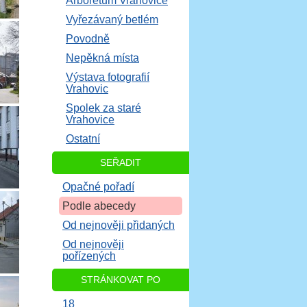
Arboretum Vrahovice
Vyřezávaný betlém
Povodně
Nepěkná místa
Výstava fotografií
Vrahovic
Spolek za staré
Vrahovice
Ostatní
SEŘADIT
Opačné pořadí
Podle abecedy
Od nejnověji přidaných
Od nejnověji
pořízených
STRÁNKOVAT PO
18