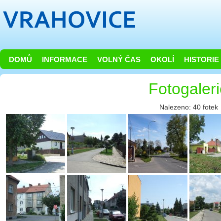
DOMŮ
INFORMACE
VOLNÝ ČAS
OKOLÍ
HISTORIE
Fotogaler
Nalezeno: 40 fotek