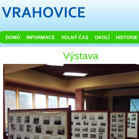
DOMŮ
INFORMACE
VOLNÝ ČAS
OKOLÍ
HISTORIE
Výstava