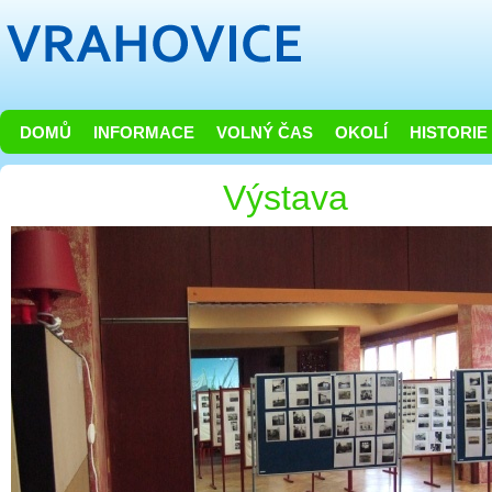
DOMŮ
INFORMACE
VOLNÝ ČAS
OKOLÍ
HISTORIE
Výstava