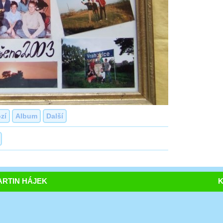
zí
Album
Další
RTIN HÁJEK