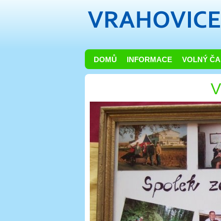
DOMŮ
INFORMACE
VOLNÝ ČA
V