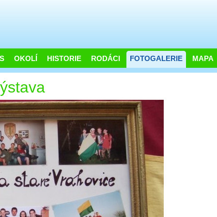
S
OKOLÍ
HISTORIE
RODÁCI
FOTOGALERIE
MAPA
ýstava