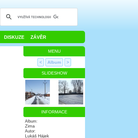
DISKUZE
ZÁVĚR
MENU
<
Album
>
SLIDESHOW
INFORMACE
Album:
Zima
Autor:
Lukáš Hájek