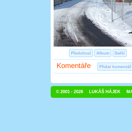
Předchozí
Album
Další
Komentáře
Přidat komentář
© 2001 - 2026
LUKÁŠ HÁJEK
MA