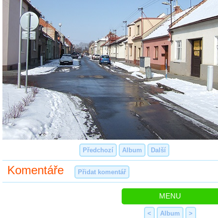
Předchozí
Album
Další
Komentáře
Přidat komentář
MENU
<
Album
>