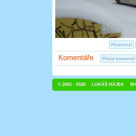
Předchozí
Komentáře
Přidat komentář
© 2001 - 2026
LUKÁŠ HÁJEK
MA