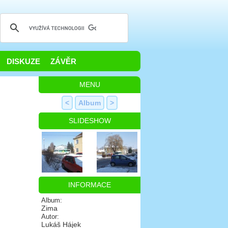
DISKUZE
ZÁVĚR
MENU
<
Album
>
SLIDESHOW
INFORMACE
Album:
Zima
Autor:
Lukáš Hájek