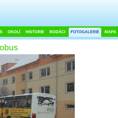
S
OKOLÍ
HISTORIE
RODÁCI
FOTOGALERIE
MAPA
tobus