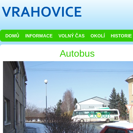
DOMŮ
INFORMACE
VOLNÝ ČAS
OKOLÍ
HISTORIE
Autobus