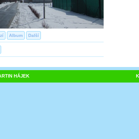
zí
Album
Další
RTIN HÁJEK