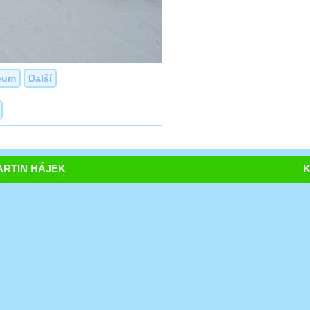
bum
Další
RTIN HÁJEK