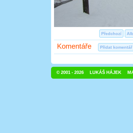
Předchozí
Al
Komentáře
Přidat komentář
© 2001 - 2026
LUKÁŠ HÁJEK
MA