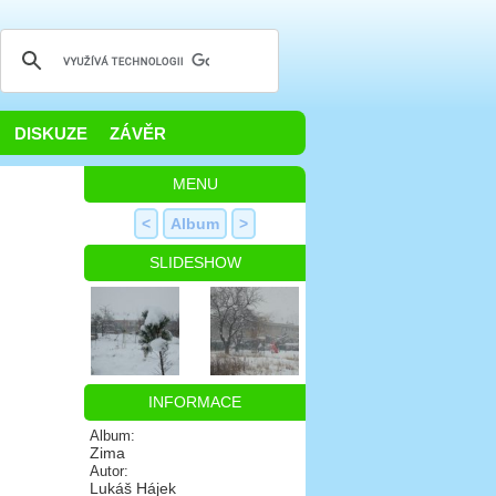
DISKUZE
ZÁVĚR
MENU
<
Album
>
SLIDESHOW
INFORMACE
Album:
Zima
Autor:
Lukáš Hájek