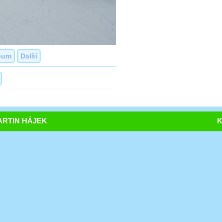
bum
Další
RTIN HÁJEK