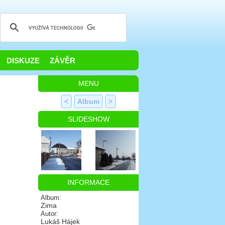
DISKUZE
ZÁVĚR
MENU
<
Album
>
SLIDESHOW
INFORMACE
Album:
Zima
Autor:
Lukáš Hájek