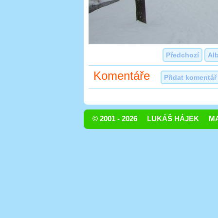
Předchozí
Al
Komentáře
Přidat komentář
© 2001 - 2026
LUKÁŠ HÁJEK
MA